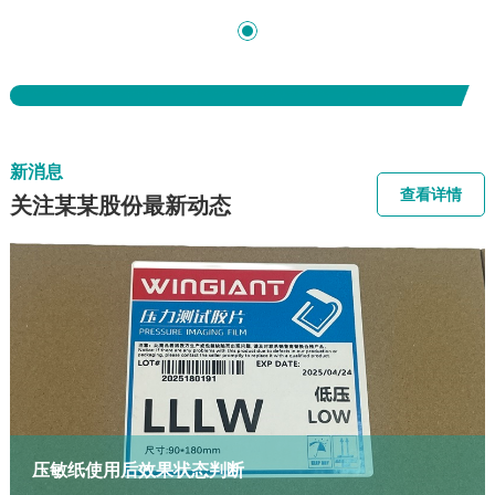
工业测量胶片
油墨反应式试纸
LLLW压敏纸
油墨反应式试纸5LW
大功率水冷变频调速装置，容量范围从7000KVA - 40MVA，
强制风冷变频调速装置，容量范围为250KVA - 15MVA。采
标签ad报错：该广告ID(9)不存在。
采用功率单元模块化组合设计。水冷式功率单元，功率密度
用功率单元模块化组合设计，风冷方式，功率密度大，维修
高，维修安装方便。适用于LNG、风洞、长输管道、化工、
安装方便。适用于LNG、风洞、长输管道、化工、冶金、发
创新分享
冶金、发电、水泥等领域。
电、水泥等领域。
新消息
某某电气提供更好的节能解决方案
查看详情
关注某某股份最新动态
查看详情
查看详情
查看详情
压敏纸使用后效果状态判断