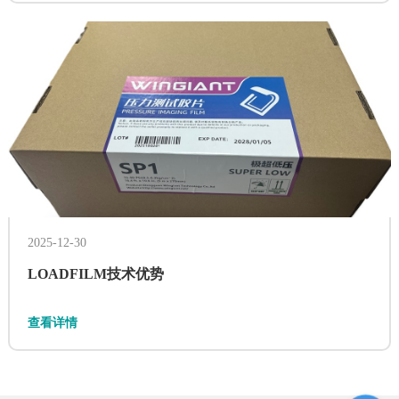
2025-12-30
油墨反应式试纸
LOADFILM技术优势
温度敏感纸
查看详情
强制风冷变频调速装置，容量范围为250KVA - 15MVA。采
用功率单元模块化组合设计，风冷方式，功率密度大，维修
安装方便。适用于LNG、风洞、长输管道、化工、冶金、发
电、水泥等领域。