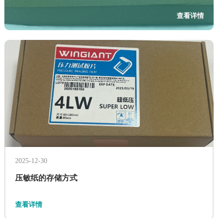
查看详情
工业测量胶片
油墨反应式试纸
4LW压敏纸
喷溅显影纸
大功率水冷变频调速装置，容量范围从7000KVA - 40MVA，
强制风冷变频调速装置，容量范围为250KVA - 15MVA。采
采用功率单元模块化组合设计。水冷式功率单元，功率密度
用功率单元模块化组合设计，风冷方式，功率密度大，维修
高，维修安装方便。适用于LNG、风洞、长输管道、化工、
安装方便。适用于LNG、风洞、长输管道、化工、冶金、发
冶金、发电、水泥等领域。
电、水泥等领域。
2025-12-30
查看详情
查看详情
压敏纸的存储方式
查看详情