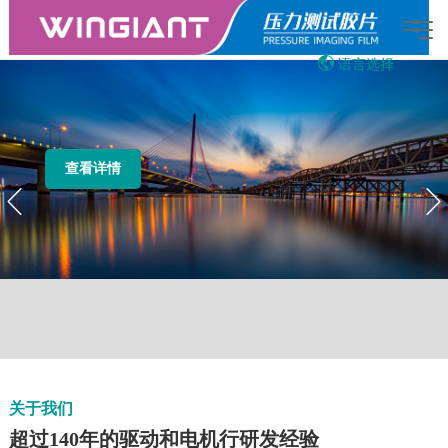
语言选择
English
繁体中文
Japanese
Vietnamese
查看详情
03:12:33
AI智能助手
您好，我是智能助手LOADFILM，很高兴为
您服务
常见问题
1.压敏纸是什么
2.LOADFILM产品示意
3.LOADFILM的销售联系人
关于我们
超过140年的驱动和电机行研发经验