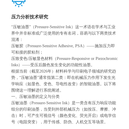
冶金、发电、水泥等领域。
电、水泥等领域。
压力分析技术研究
查看详情
查看详情
“压敏油墨”（Pressure-Sensitive Ink）这一术语在学术与工业
界中并非标准或广泛使用的专有名词，容易与以下两类技术
混淆：
压敏胶（Pressure-Sensitive Adhesive, PSA）——施加压力即
可粘接的胶粘剂；
压致变色/压敏显色材料（Pressure-Responsive or Piezochromic
Inks）——受压后颜色发生变化的功能性油墨。
根据当前（截至2026年）材料科学与印刷电子领域的研究趋
势，“压敏油墨”通常指第二类：即在机械压力作用下发生光
学响应（如显色、变色、导电性改变）的智能油墨。以下将
围绕这一理解进行系统阐述。
一、压敏油墨的定义与分类
压敏油墨（Pressure-Sensitive Ink）是一类含有压力响应功能
组分的印刷油墨，当受到外部机械压力（如按压、摩擦、冲
击）时，可产生可视信号（颜色变化、荧光开启）或电学信
号（电阻突变），用于传感、防伪、人机交互等场景。