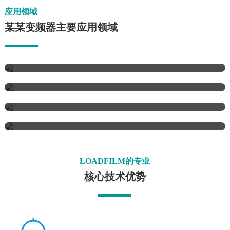
应用领域
某某变频器主要应用领域
消费性电子
半导体制造
树脂微胶囊
机械制造
精细化技术
烧结主抽风机，泥浆泵
医疗健康保健
高压送风机，通风风机
给水泵，吸尘风机，循环水泵
冷却水泵，除诟泵
离心引风机，送风机，凝结泵
离心进料泵，除尘风机
主管道泵，注水泵
灰浆泵，鼓风机，压缩机
高炉风机，压缩机等。
气体压缩机，引风机
LOADFILM的专业
静叶可调轴流式引风机
工业测量胶片
油墨反应式试纸
挤压器，卤水泵，混合器
动叶可调轴流式引风机等。
核心技术优势
LF6压敏纸
压模纸
潜油泵，锅炉给水泵等。
大功率水冷变频调速装置，容量范围从7000KVA - 40MVA，
强制风冷变频调速装置，容量范围为250KVA - 15MVA。采
采用功率单元模块化组合设计。水冷式功率单元，功率密度
用功率单元模块化组合设计，风冷方式，功率密度大，维修
高，维修安装方便。适用于LNG、风洞、长输管道、化工、
安装方便。适用于LNG、风洞、长输管道、化工、冶金、发