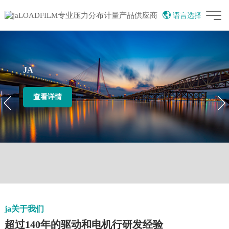
语言选择
English
China
繁体中文
Vietnamese
JA
07:57:55
AI智能助手
查看详情
您好，我是智能助手LOADFILM，很高兴为
您服务
常见问题
1.压敏纸是什么
2.LOADFILM产品示意
3.LOADFILM的销售联系人
ja关于我们
超过140年的驱动和电机行研发经验