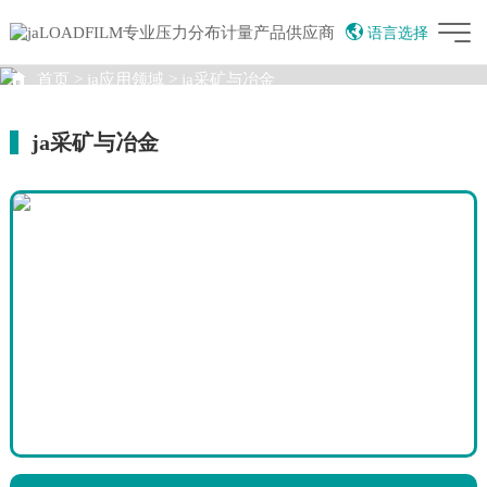
语言选择
English
首页
>
ja应用领域
>
ja采矿与冶金
China
JA应用领域
繁体中文
ja采矿与冶金
Vietnamese
09:38:24
AI智能助手
您好，我是智能助手LOADFILM，很高兴为
您服务
常见问题
1.压敏纸是什么
2.LOADFILM产品示意
3.LOADFILM的销售联系人