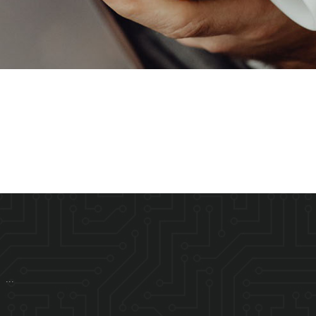
18:56:49
AI智能助手
...
您好，我是智能助手LOADFILM，很高兴为您服务