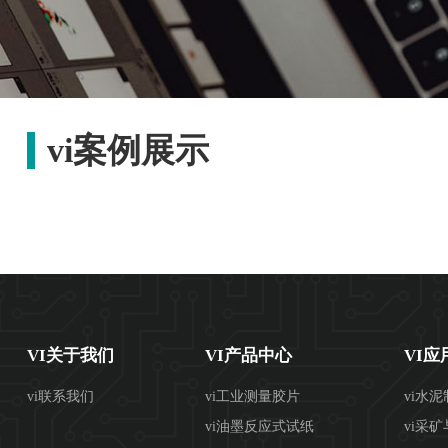
vi案例展示
VI关于我们
VI产品中心
VI应
vi联系我们
vi工业测量胶片
vi水
vi油墨反应式试纸
vi采