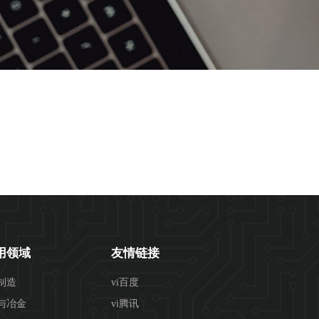
用领域
友情链接
泥制造
vi百度
矿与冶金
vi腾讯