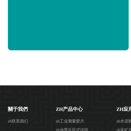
關于我們
ZH产品中心
ZH应
zh联系我们
zh工业测量胶片
zh水泥
zh油墨反应式试纸
zh采矿