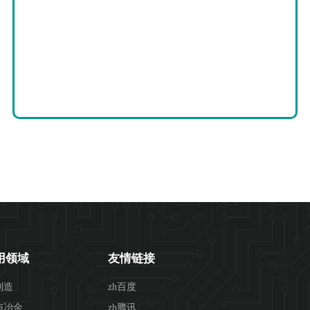
用领域
友情链接
制造
zh百度
与冶金
zh腾讯