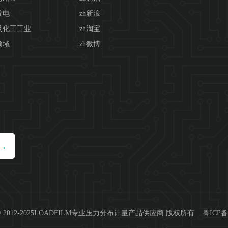
发电
zh新浪
及化工工业
zh淘宝
领域
zh微博
ht © 2012-2025LOADFILM专业压力分布计量产品供应商 版权所有
粤ICP备