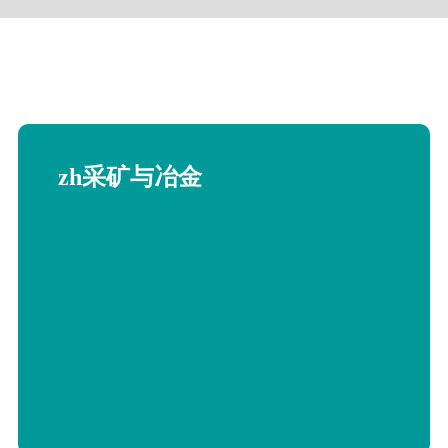
我們
ZH产品中心
ZH应用领域
ZH案例展示
ZH新闻
zh采矿与冶金