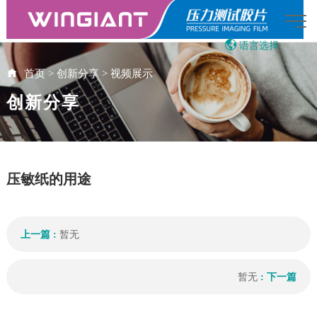
语言选择
English
首页
>
创新分享
>
视频展示
繁体中文
创新分享
Japanese
Vietnamese
13:51:21
AI智能助手
您好，我是智能助手LOADFILM，很高兴为
您服务
压敏纸的用途
常见问题
1.压敏纸是什么
上一篇 :
暂无
2.LOADFILM产品示意
暂无
: 下一篇
3.LOADFILM的销售联系人