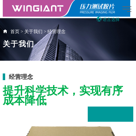
语言选择
English
首页
>
关于我们
>
经营理念
繁体中文
关于我们
Japanese
Vietnamese
18:41:30
AI智能助手
您好，我是智能助手LOADFILM，很高兴为
您服务
经营理念
常见问题
提升科学技术，实现有序
1.压敏纸是什么
成本降低
2.LOADFILM产品示意
3.LOADFILM的销售联系人