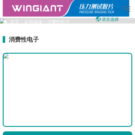
语言选择
首页
>
应用领域
>
消费性电子
English
应用领域
繁体中文
消费性电子
Japanese
Vietnamese
20:45:03
AI智能助手
您好，我是智能助手LOADFILM，很高兴为
您服务
常见问题
1.压敏纸是什么
2.LOADFILM产品示意
3.LOADFILM的销售联系人