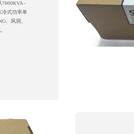
00KVA -
水冷式功率单
NG、风洞、
域。