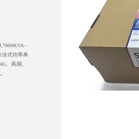
00KVA -
水冷式功率单
NG、风洞、
域。