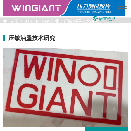
语言选择
首页
>
LOADFILM的专业
>
压敏油墨技术研究
English
LOADFILM的专业
繁体中文
压敏油墨技术研究
Japanese
Vietnamese
00:49:54
AI智能助手
您好，我是智能助手LOADFILM，很高兴为
您服务
常见问题
1.压敏纸是什么
2.LOADFILM产品示意
3.LOADFILM的销售联系人