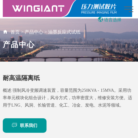
语言选择
English
首页
>
产品中心
>
油墨反应式试纸
繁体中文
产品中心
Japanese
Vietnamese
03:26:39
AI智能助手
您好，我是智能助手LOADFILM，很高兴为
您服务
耐高温隔离纸
常见问题
概述:强制风冷变频调速装置，容量范围为250KVA - 15MVA。采用功
1.压敏纸是什么
率单元模块化组合设计，风冷方式，功率密度大，维修安装方便。适
用于LNG、风洞、长输管道、化工、冶金、发电、水泥等领域。
2.LOADFILM产品示意
3.LOADFILM的销售联系人
联系我们